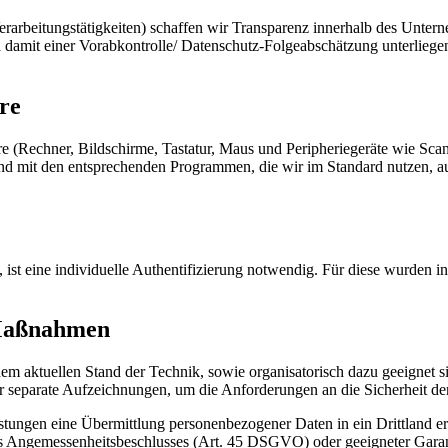
 Verarbeitungstätigkeiten) schaffen wir Transparenz innerhalb des Unte
damit einer Vorabkontrolle/ Datenschutz-Folgeabschätzung unterliegen.
re
 (Rechner, Bildschirme, Tastatur, Maus und Peripheriegeräte wie Scann
und mit den entsprechenden Programmen, die wir im Standard nutzen, au
ist eine individuelle Authentifizierung notwendig. Für diese wurden int
 Maßnahmen
m aktuellen Stand der Technik, sowie organisatorisch dazu geeignet s
separate Aufzeichnungen, um die Anforderungen an die Sicherheit de
tungen eine Übermittlung personenbezogener Daten in ein Drittland erf
 Angemessenheitsbeschlusses (Art. 45 DSGVO) oder geeigneter Garan