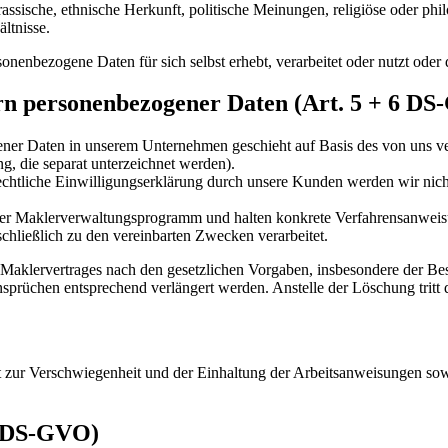
sische, ethnische Herkunft, politische Meinungen, religiöse oder ph
ltnisse.
ersonenbezogene Daten für sich selbst erhebt, verarbeitet oder nutzt ode
rn personenbezogener Daten (Art. 5 + 6 D
ener Daten in unserem Unternehmen geschieht auf Basis des von uns 
g, die separat unterzeichnet werden).
chtliche Einwilligungserklärung durch unsere Kunden werden wir nicht
er Maklerverwaltungsprogramm und halten konkrete Verfahrensanweisung
chließlich zu den vereinbarten Zwecken verarbeitet.
klervertrages nach den gesetzlichen Vorgaben, insbesondere der Bes
sprüchen entsprechend verlängert werden. Anstelle der Löschung tritt 
 zur Verschwiegenheit und der Einhaltung der Arbeitsanweisungen sowie 
0 DS-GVO)